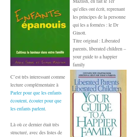
Mazlish, en fait le 1er
qu’elles ont écrit, reprenant
les principes de la personne
qui les a formées : le Dr
Ginott.
Titre original :
Liberated
parents, liberated children –
your guide to a happier
family
C’est très interessant comme
lecture complémentaire à
Parler pour que les enfants
écoutent, écouter pour que
les enfants parlent
.
Là où ce dernier était très
structuré, avec des listes de