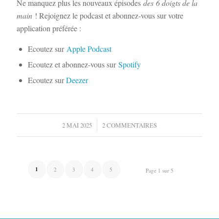
Ne manquez plus les nouveaux épisodes
des
6 doigts de la
main
! Rejoignez le podcast et abonnez-vous sur votre
application préférée :
Ecoutez sur
Apple Podcast
Ecoutez et abonnez-vous sur
Spotify
Ecoutez sur
Deezer
/
2 MAI 2025
2 COMMENTAIRES
1
2
3
4
5
Page 1 sur 5