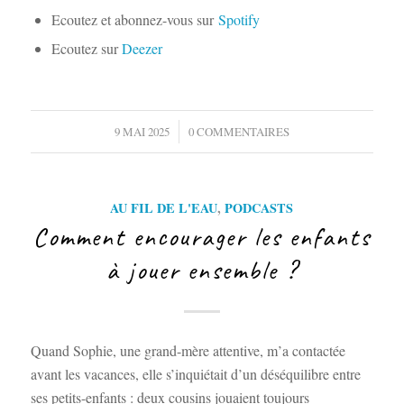
Ecoutez et abonnez-vous sur
Spotify
Ecoutez sur
Deezer
/
9 MAI 2025
0 COMMENTAIRES
AU FIL DE L'EAU
,
PODCASTS
Comment encourager les enfants
à jouer ensemble ?
Quand Sophie, une grand-mère attentive, m’a contactée
avant les vacances, elle s’inquiétait d’un déséquilibre entre
ses petits-enfants : deux cousins jouaient toujours