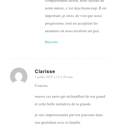
complètement raison, nous faisons de
notre mieux, c’est deja beaucoup. Il est
important, je crois, de voir que nous
progressons, tout en acceptant les
moments où nous reculons un peu..
Répondre
Clarisse
7 juillet 2025 à 13 h 28 min
dit
:
Coucou,
waooo ces mots qui réchauffent de ton grand
et cette belle initiative de ta grande
je suis impressionnée par ton parcours dans
ton quotidien avec ta famille