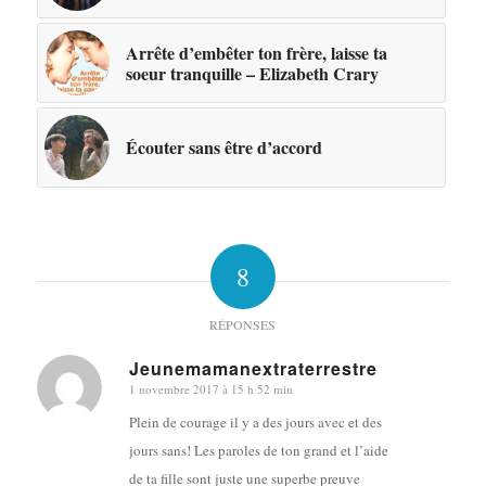
Arrête d’embêter ton frère, laisse ta
soeur tranquille – Elizabeth Crary
Écouter sans être d’accord
8
RÉPONSES
Jeunemamanextraterrestre
1 novembre 2017 à 15 h 52 min
dit
:
Plein de courage il y a des jours avec et des
jours sans! Les paroles de ton grand et l’aide
de ta fille sont juste une superbe preuve