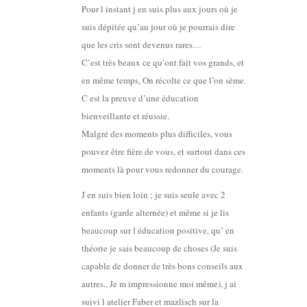
Pour l instant j en suis plus aux jours où je
suis dépitée qu’au jour où je pourrais dire
que les cris sont devenus rares…
C’est très beaux ce qu’ont fait vos grands, et
en même temps, On récolte ce que l’on sème.
C est la preuve d’une éducation
bienveillante et réussie.
Malgré des moments plus difficiles, vous
pouvez être fière de vous, et surtout dans ces
moments là pour vous redonner du courage.
J en suis bien loin ; je suis seule avec 2
enfants (garde alternée) et même si je lis
beaucoup sur l éducation positive, qu’ en
théorie je sais beaucoup de choses (Je suis
capable de donner de très bons conseils aux
autres.. Je m impressionne moi même), j ai
suivi l atelier Faber et mazlisch sur la