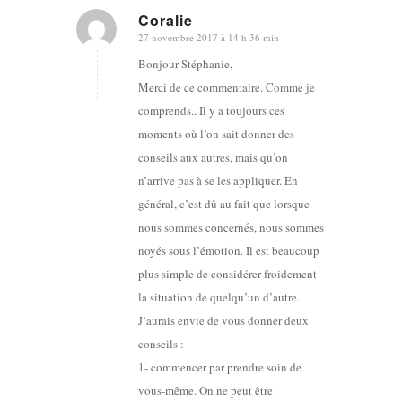
Coralie
27 novembre 2017 à 14 h 36 min
dit
:
Bonjour Stéphanie,
Merci de ce commentaire. Comme je
comprends.. Il y a toujours ces
moments où l’on sait donner des
conseils aux autres, mais qu’on
n’arrive pas à se les appliquer. En
général, c’est dû au fait que lorsque
nous sommes concernés, nous sommes
noyés sous l’émotion. Il est beaucoup
plus simple de considérer froidement
la situation de quelqu’un d’autre.
J’aurais envie de vous donner deux
conseils :
1- commencer par prendre soin de
vous-même. On ne peut être