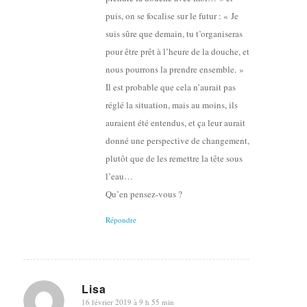
puis, on se focalise sur le futur : « Je
suis sûre que demain, tu t’organiseras
pour être prêt à l’heure de la douche, et
nous pourrons la prendre ensemble. »
Il est probable que cela n’aurait pas
réglé la situation, mais au moins, ils
auraient été entendus, et ça leur aurait
donné une perspective de changement,
plutôt que de les remettre la tête sous
l’eau…
Qu’en pensez-vous ?
Répondre
Lisa
16 février 2019 à 9 h 55 min
dit