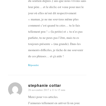
du soutien depuis 2 ans que nous vivons sans
leur père… et le déclic est venu pour moi le
jour où elles m’ont dit respectivement
« maman, je ne me souviens même plus
comment c’est quand tu cries… tu le fais
tellement peu ! » (la petite) et « tu n’es pas
parfaite, tu ne peux pas l’être, mais tu es
toujours présente » (ma grande). Dans les
moments difficiles, je tâche de me souvenir
de ces phrases… et çà aide !
Répondre
stephanie cottar
26 novembre 2017 à 11 h 15 min
dit
:
Merci pour vos articles.
J’aimerais tellement en arriver là un jour.