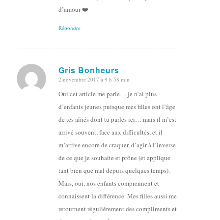
d’amour ❤️
Répondre
Gris Bonheurs
2 novembre 2017 à 9 h 58 min
dit
:
Oui cet article me parle… je n’ai plus
d’enfants jeunes puisque mes filles ont l’âge
de tes aînés dont tu parles ici… mais il m’est
arrivé souvent, face aux difficultés, et il
m’arrive encore de craquer, d’agir à l’inverse
de ce que je souhaite et prône (et applique
tant bien que mal depuis quelques temps).
Mais, oui, nos enfants comprennent et
connaissent la différence. Mes filles aussi me
retournent régulièrement des compliments et