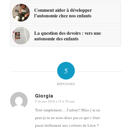
Comment aider à développer
l’autonomie chez nos enfants
La question des devoirs : vers une
autonomie des enfants
5
RÉPONSES
Giorgia
9 février 2018 à 15 h 59 min
dit
:
Tout simplement… J’adore!! Mais j’ai eu
peur je tu ne nous dises pas ce qui c’était
passé réellement aux voitures de Léon !!