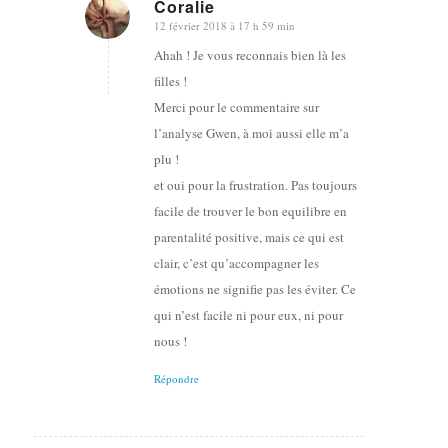
Coralie
12 février 2018 à 17 h 59 min
dit
:
Ahah ! Je vous reconnais bien là les
filles !
Merci pour le commentaire sur
l’analyse Gwen, à moi aussi elle m’a
plu !
et oui pour la frustration. Pas toujours
facile de trouver le bon equilibre en
parentalité positive, mais ce qui est
clair, c’est qu’accompagner les
émotions ne signifie pas les éviter. Ce
qui n’est facile ni pour eux, ni pour
nous !
Répondre