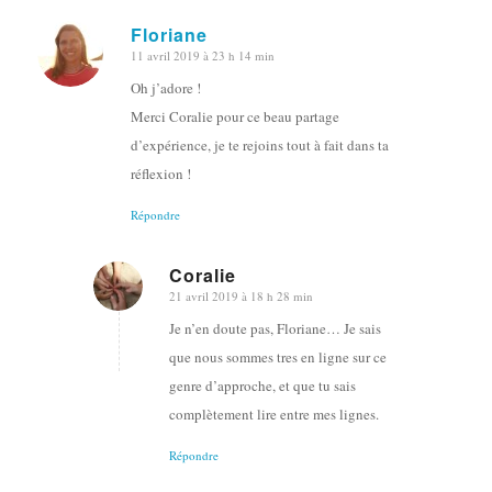
Floriane
11 avril 2019 à 23 h 14 min
dit
:
Oh j’adore !
Merci Coralie pour ce beau partage
d’expérience, je te rejoins tout à fait dans ta
réflexion !
Répondre
Coralie
21 avril 2019 à 18 h 28 min
dit
:
Je n’en doute pas, Floriane… Je sais
que nous sommes tres en ligne sur ce
genre d’approche, et que tu sais
complètement lire entre mes lignes.
Répondre