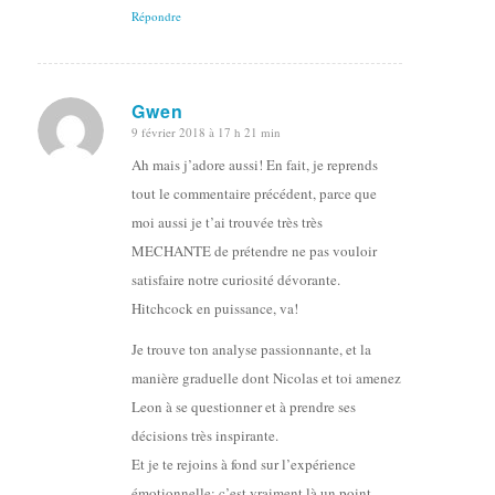
Répondre
Gwen
9 février 2018 à 17 h 21 min
dit
:
Ah mais j’adore aussi! En fait, je reprends
tout le commentaire précédent, parce que
moi aussi je t’ai trouvée très très
MECHANTE de prétendre ne pas vouloir
satisfaire notre curiosité dévorante.
Hitchcock en puissance, va!
Je trouve ton analyse passionnante, et la
manière graduelle dont Nicolas et toi amenez
Leon à se questionner et à prendre ses
décisions très inspirante.
Et je te rejoins à fond sur l’expérience
émotionnelle: c’est vraiment là un point