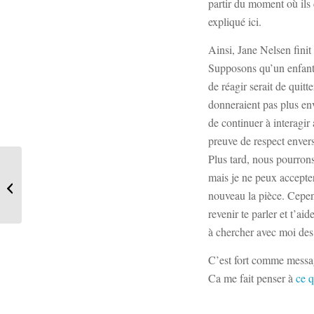
partir du moment où ils 
expliqué ici.
Ainsi, Jane Nelsen finit 
Supposons qu’un enfant n
de réagir serait de quit
donneraient pas plus env
de continuer à interagir
preuve de respect enver
Plus tard, nous pourrons
mais je ne peux accepter
Accepter que l’enfant
pleure…
nouveau la pièce. Cepend
revenir te parler et t’ai
à chercher avec moi des
C’est fort comme messa
Ca me fait penser à
ce q