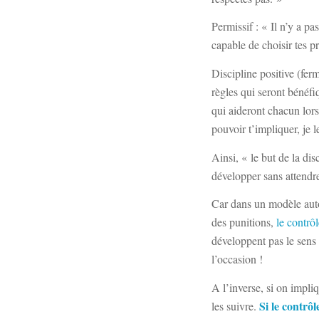
Permissif : « Il n’y a pa
capable de choisir tes p
Discipline positive (fer
règles qui seront bénéfi
qui aideront chacun lor
pouvoir t’impliquer, je l
Ainsi, « le but de la dis
développer sans attendr
Car dans un modèle autor
des punitions,
le contrô
développent pas le sens 
l’occasion !
A l’inverse, si on impliq
Si le contrô
les suivre.