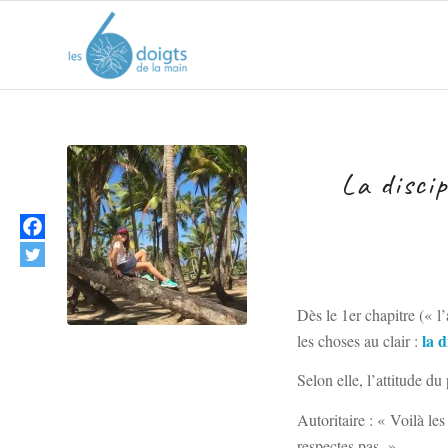
La discip
Dès le 1er chapitre (« l
la d
les choses au clair :
Selon elle, l’attitude du
Autoritaire : « Voilà les
respectes pas. »