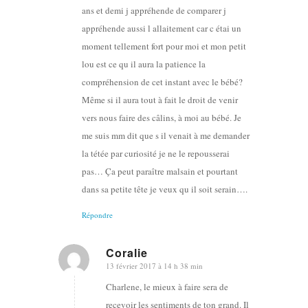
ans et demi j appréhende de comparer j
appréhende aussi l allaitement car c étai un
moment tellement fort pour moi et mon petit
lou est ce qu il aura la patience la
compréhension de cet instant avec le bébé?
Même si il aura tout à fait le droit de venir
vers nous faire des câlins, à moi au bébé. Je
me suis mm dit que s il venait à me demander
la tétée par curiosité je ne le repousserai
pas… Ça peut paraître malsain et pourtant
dans sa petite tête je veux qu il soit serain….
Répondre
Coralie
13 février 2017 à 14 h 38 min
dit
:
Charlene, le mieux à faire sera de
recevoir les sentiments de ton grand. Il