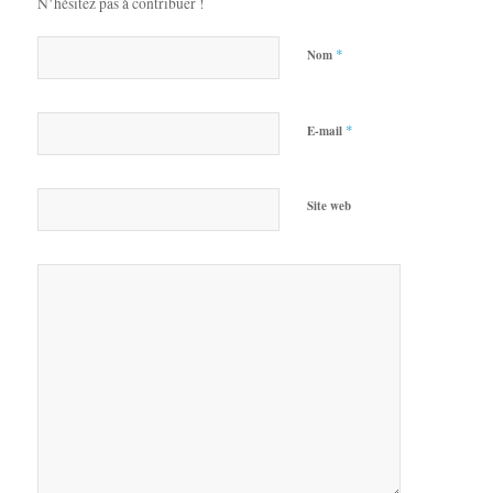
N’hésitez pas à contribuer !
*
Nom
*
E-mail
Site web